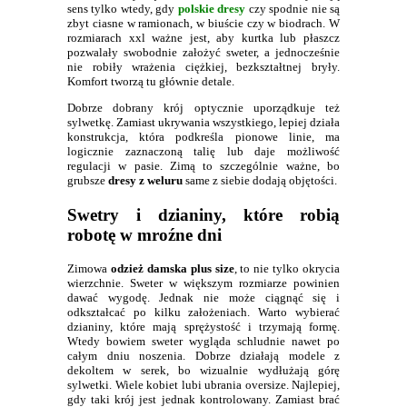
sens tylko wtedy, gdy
polskie dresy
czy spodnie nie są
zbyt ciasne w ramionach, w biuście czy w biodrach. W
rozmiarach xxl ważne jest, aby kurtka lub płaszcz
pozwalały swobodnie założyć sweter, a jednocześnie
nie robiły wrażenia ciężkiej, bezkształtnej bryły.
Komfort tworzą tu głównie detale.
Dobrze dobrany krój optycznie uporządkuje też
sylwetkę. Zamiast ukrywania wszystkiego, lepiej działa
konstrukcja, która podkreśla pionowe linie, ma
logicznie zaznaczoną talię lub daje możliwość
regulacji w pasie. Zimą to szczególnie ważne, bo
grubsze
dresy z weluru
same z siebie dodają objętości.
Swetry i dzianiny, które robią
robotę w mroźne dni
Zimowa
odzież damska plus size
, to nie tylko okrycia
wierzchnie. Sweter w większym rozmiarze powinien
dawać wygodę. Jednak nie może ciągnąć się i
odkształcać po kilku założeniach. Warto wybierać
dzianiny, które mają sprężystość i trzymają formę.
Wtedy bowiem sweter wygląda schludnie nawet po
całym dniu noszenia. Dobrze działają modele z
dekoltem w serek, bo wizualnie wydłużają górę
sylwetki. Wiele kobiet lubi ubrania oversize. Najlepiej,
gdy taki krój jest jednak kontrolowany. Zamiast brać