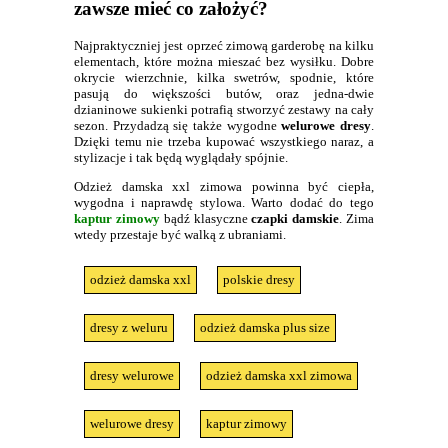
zawsze mieć co założyć?
Najpraktyczniej jest oprzeć zimową garderobę na kilku
elementach, które można mieszać bez wysiłku. Dobre
okrycie wierzchnie, kilka swetrów, spodnie, które
pasują do większości butów, oraz jedna-dwie
dzianinowe sukienki potrafią stworzyć zestawy na cały
sezon. Przydadzą się także wygodne
welurowe dresy
.
Dzięki temu nie trzeba kupować wszystkiego naraz, a
stylizacje i tak będą wyglądały spójnie.
Odzież damska xxl zimowa powinna być ciepła,
wygodna i naprawdę stylowa. Warto dodać do tego
kaptur zimowy
bądź klasyczne
czapki damskie
. Zima
wtedy przestaje być walką z ubraniami.
odzież damska xxl
polskie dresy
dresy z weluru
odzież damska plus size
dresy welurowe
odzież damska xxl zimowa
welurowe dresy
kaptur zimowy