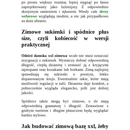
po prostu większy rozmiar, lepiej sięgnąć po fason
zaprojektowany jako luźniejszy. Z odpowiednio
skrojonym ramieniem i rękawem. Wtedy całe
dresy
welurowe
wyglądają modnie, a nie jak przypadkowo
za duże ubranie.
Zimowe sukienki i spódnice plus
size, czyli kobiecość w wersji
praktycznej
Odzież damska xxl zimowa
wcale nie musi oznaczać
rezygnacji z sukienek. Wystarczy dobrać odpowiednią
długość, ciepłą dzianinę i zestawić ją z kryjącymi
rajstopami oraz kozakami lub botkami. Zimą najlepiej
sprawdzają się sukienki o prostym, lekko
dopasowanym kroju. Ewentualnie takie, które mają
możliwość regulacji w talii. Dzianina daje komfort, a
jednocześnie wygląda elegancko, jeśli jest dobrej
jakości.
Spódnice także mogą być zimowe, o ile mają
odpowiednią gramaturę i długość. Zestawione z
grubym swetrem i długim płaszczem będą wyglądać
bardzo stylowo.
Jak budować zimową bazę xxl, żeby