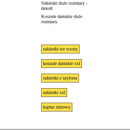
Sukienki duże rozmiary -
dekolt
Koszule damskie duże
rozmiary
sukienki we wzory
koszule damskie xxl
sukienki z szyfonu
sukienki xxl
kaptur zimowy