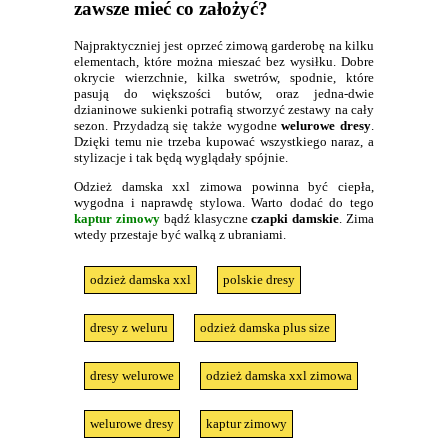
zawsze mieć co założyć?
Najpraktyczniej jest oprzeć zimową garderobę na kilku
elementach, które można mieszać bez wysiłku. Dobre
okrycie wierzchnie, kilka swetrów, spodnie, które
pasują do większości butów, oraz jedna-dwie
dzianinowe sukienki potrafią stworzyć zestawy na cały
sezon. Przydadzą się także wygodne
welurowe dresy
.
Dzięki temu nie trzeba kupować wszystkiego naraz, a
stylizacje i tak będą wyglądały spójnie.
Odzież damska xxl zimowa powinna być ciepła,
wygodna i naprawdę stylowa. Warto dodać do tego
kaptur zimowy
bądź klasyczne
czapki damskie
. Zima
wtedy przestaje być walką z ubraniami.
odzież damska xxl
polskie dresy
dresy z weluru
odzież damska plus size
dresy welurowe
odzież damska xxl zimowa
welurowe dresy
kaptur zimowy