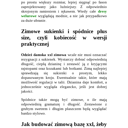
po prostu większy rozmiar, lepiej sięgnąć po fason
zaprojektowany jako luźniejszy. Z odpowiednio
skrojonym ramieniem i rękawem. Wtedy całe
dresy
welurowe
wyglądają modnie, a nie jak przypadkowo
za duże ubranie.
Zimowe sukienki i spódnice plus
size, czyli kobiecość w wersji
praktycznej
Odzież damska xxl zimowa
wcale nie musi oznaczać
rezygnacji z sukienek. Wystarczy dobrać odpowiednią
długość, ciepłą dzianinę i zestawić ją z kryjącymi
rajstopami oraz kozakami lub botkami. Zimą najlepiej
sprawdzają się sukienki o prostym, lekko
dopasowanym kroju. Ewentualnie takie, które mają
możliwość regulacji w talii. Dzianina daje komfort, a
jednocześnie wygląda elegancko, jeśli jest dobrej
jakości.
Spódnice także mogą być zimowe, o ile mają
odpowiednią gramaturę i długość. Zestawione z
grubym swetrem i długim płaszczem będą wyglądać
bardzo stylowo.
Jak budować zimową bazę xxl, żeby