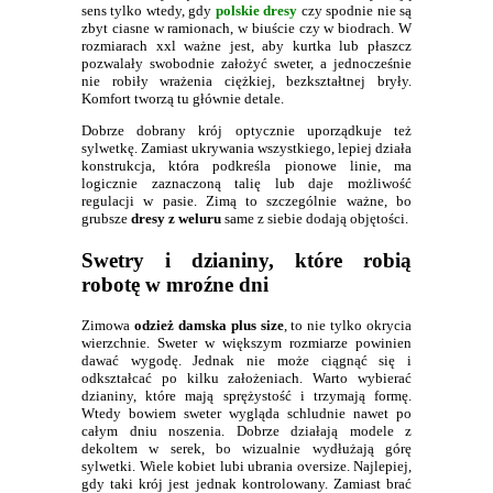
sens tylko wtedy, gdy
polskie dresy
czy spodnie nie są
zbyt ciasne w ramionach, w biuście czy w biodrach. W
rozmiarach xxl ważne jest, aby kurtka lub płaszcz
pozwalały swobodnie założyć sweter, a jednocześnie
nie robiły wrażenia ciężkiej, bezkształtnej bryły.
Komfort tworzą tu głównie detale.
Dobrze dobrany krój optycznie uporządkuje też
sylwetkę. Zamiast ukrywania wszystkiego, lepiej działa
konstrukcja, która podkreśla pionowe linie, ma
logicznie zaznaczoną talię lub daje możliwość
regulacji w pasie. Zimą to szczególnie ważne, bo
grubsze
dresy z weluru
same z siebie dodają objętości.
Swetry i dzianiny, które robią
robotę w mroźne dni
Zimowa
odzież damska plus size
, to nie tylko okrycia
wierzchnie. Sweter w większym rozmiarze powinien
dawać wygodę. Jednak nie może ciągnąć się i
odkształcać po kilku założeniach. Warto wybierać
dzianiny, które mają sprężystość i trzymają formę.
Wtedy bowiem sweter wygląda schludnie nawet po
całym dniu noszenia. Dobrze działają modele z
dekoltem w serek, bo wizualnie wydłużają górę
sylwetki. Wiele kobiet lubi ubrania oversize. Najlepiej,
gdy taki krój jest jednak kontrolowany. Zamiast brać